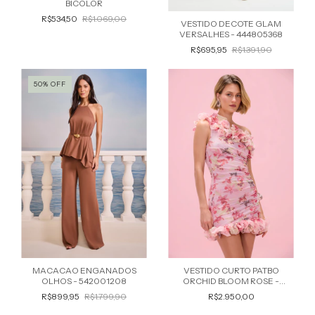
BICOLOR
R$534,50
R$1.069,00
VESTIDO DECOTE GLAM
VERSALHES - 444805368
R$695,95
R$1.391,90
50
%
OFF
MACACAO ENGANADOS
VESTIDO CURTO PATBO
OLHOS - 542001208
ORCHID BLOOM ROSE -
VEC34170
R$899,95
R$1.799,90
R$2.950,00