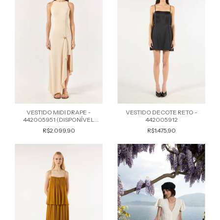
VESTIDO MIDI DRAPE -
VESTIDO DECOTE RETO -
442005951 (DISPONÍVEL
442005912
PRETO)
R$2.099,90
R$1.475,90