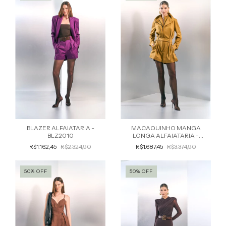
BLAZER ALFAIATARIA -
MACAQUINHO MANGA
BLZ2010
LONGA ALFAIATARIA -
MAC2013 (DISPONÍVEL
R$1.162,45
R$2.324,90
R$1.687,45
R$3.374,90
VERDE)
50
%
OFF
50
%
OFF