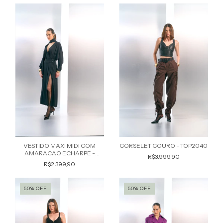
VESTIDO MAXI MIDI COM
CORSELET COURO - TOP2040
AMARACAO ECHARPE -
R$3.999,90
VES2059
R$2.399,90
50
%
OFF
50
%
OFF