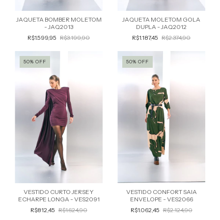
JAQUETA BOMBER MOLETOM
JAQUETA MOLETOM GOLA
- JAQ2013
DUPLA - JAQ2012
R$1.599,95
R$3.199,90
R$1.187,45
R$2.374,90
50
%
OFF
50
%
OFF
VESTIDO CURTO JERSEY
VESTIDO CONFORT SAIA
ECHARPE LONGA - VES2091
ENVELOPE - VES2066
R$812,45
R$1.624,90
R$1.062,45
R$2.124,90