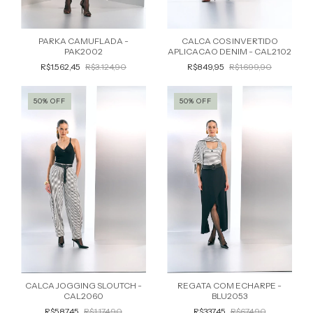
CALCA COS INVERTIDO
PARKA CAMUFLADA -
APLICACAO DENIM - CAL2102
PAK2002
R$849,95
R$1.699,90
R$1.562,45
R$3.124,90
50
%
OFF
50
%
OFF
CALCA JOGGING SLOUTCH -
REGATA COM ECHARPE -
CAL2060
BLU2053
R$587,45
R$1.174,90
R$337,45
R$674,90