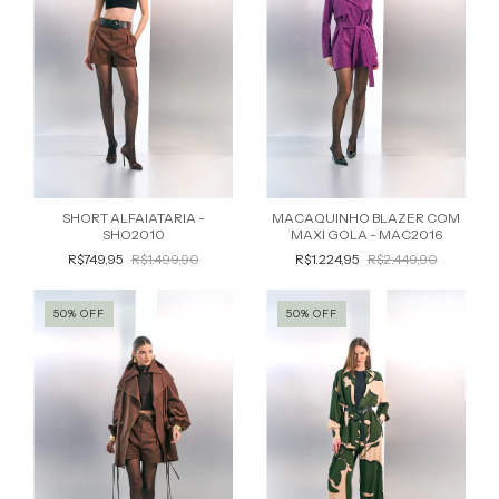
SHORT ALFAIATARIA -
MACAQUINHO BLAZER COM
SHO2010
MAXI GOLA - MAC2016
R$749,95
R$1.499,90
R$1.224,95
R$2.449,90
50
%
OFF
50
%
OFF