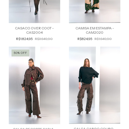
CASACO OVER COOT -
CAMISA EM ESTAMPA -
CAS2004
CAM2020
R$1.824,95
R$3.649,90
R$824,95
R$1.649,90
50
%
OFF
CALCA CARGO COURO -