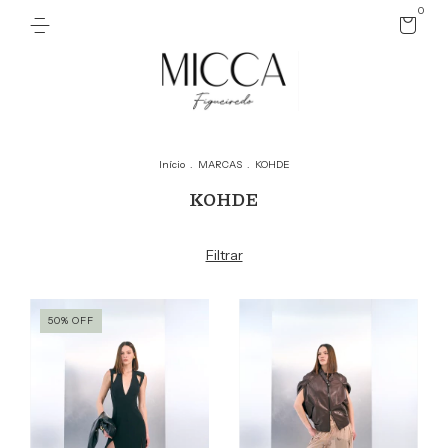
0
Início
.
MARCAS
.
KOHDE
KOHDE
Filtrar
50
%
OFF