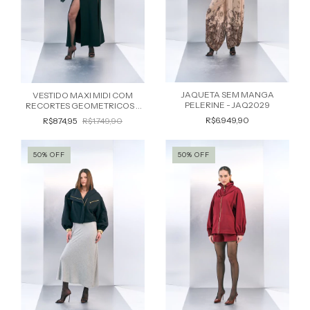
JAQUETA SEM MANGA
VESTIDO MAXI MIDI COM
PELERINE - JAQ2029
RECORTES GEOMETRICOS -
VES2060
R$6.949,90
R$874,95
R$1.749,90
50
%
OFF
50
%
OFF