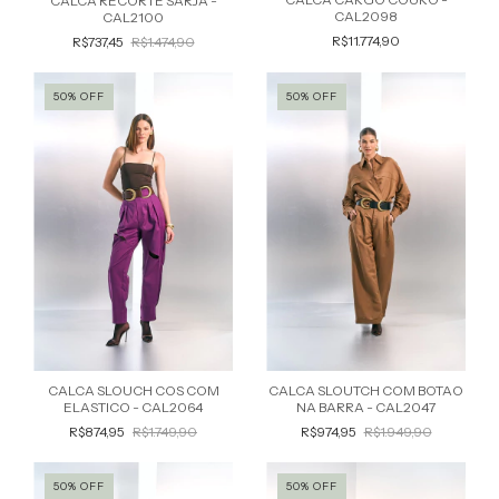
CALCA RECORTE SARJA -
CAL2098
CAL2100
R$11.774,90
R$737,45
R$1.474,90
50
%
OFF
50
%
OFF
CALCA SLOUCH COS COM
CALCA SLOUTCH COM BOTAO
ELASTICO - CAL2064
NA BARRA - CAL2047
R$874,95
R$1.749,90
R$974,95
R$1.949,90
50
%
OFF
50
%
OFF