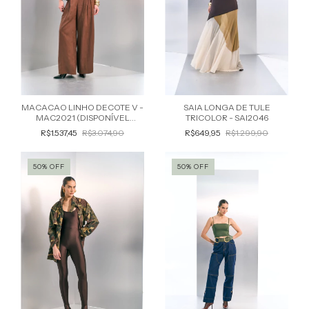
SAIA LONGA DE TULE
MACACAO LINHO DECOTE V -
TRICOLOR - SAI2046
MAC2021 (DISPONÍVEL
BORDÔ)
R$649,95
R$1.299,90
R$1.537,45
R$3.074,90
50
%
OFF
50
%
OFF