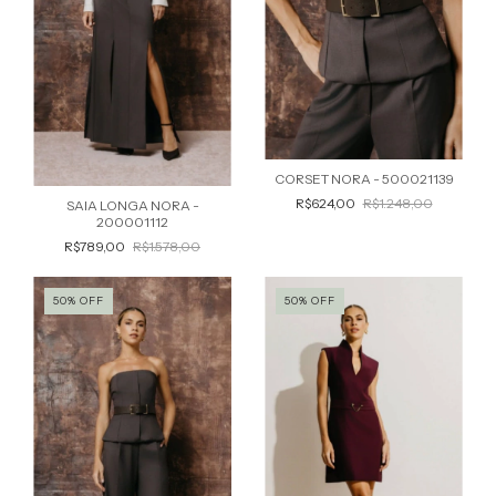
CORSET NORA - 500021139
R$624,00
R$1.248,00
SAIA LONGA NORA -
200001112
R$789,00
R$1.578,00
50
%
OFF
50
%
OFF