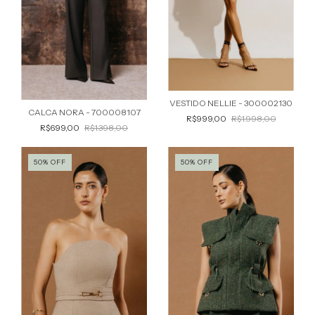
VESTIDO NELLIE - 300002130
CALCA NORA - 700008107
R$999,00
R$1.998,00
R$699,00
R$1.398,00
50
%
OFF
50
%
OFF