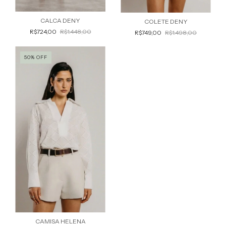
CALCA DENY
COLETE DENY
R$724,00
R$1.448,00
R$749,00
R$1.498,00
50
%
OFF
CAMISA HELENA