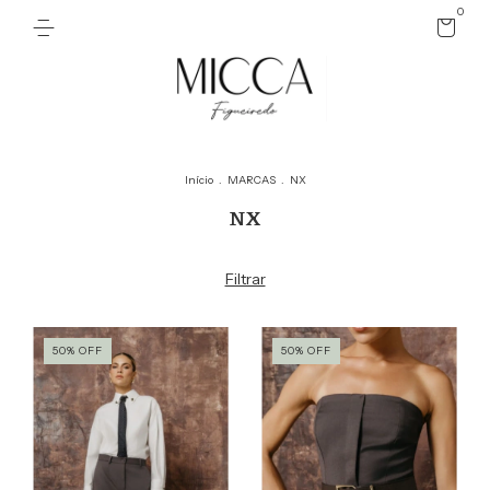
0
Início
.
MARCAS
.
NX
NX
Filtrar
50
%
OFF
50
%
OFF