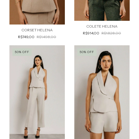
COLETE HELENA
CORSET HELENA
R$914,00
R$1.828,00
R$749,00
R$1.498,00
50
%
OFF
50
%
OFF