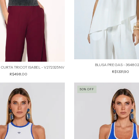
BLUSA PREGAS - 36480
CURTA TRICOT ISABEL - V272325NV
R$1.331,90
R$498,00
50% OFF