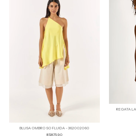
REGATA LA
BLUSA OMBRO SO FLUIDA - 362002060
R$875,90