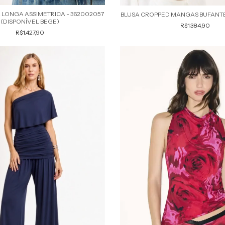
LONGA ASSIMETRICA - 362002057
BLUSA CROPPED MANGAS BUFANTE
(DISPONÍVEL BEGE)
R$1.384,90
R$1.427,90