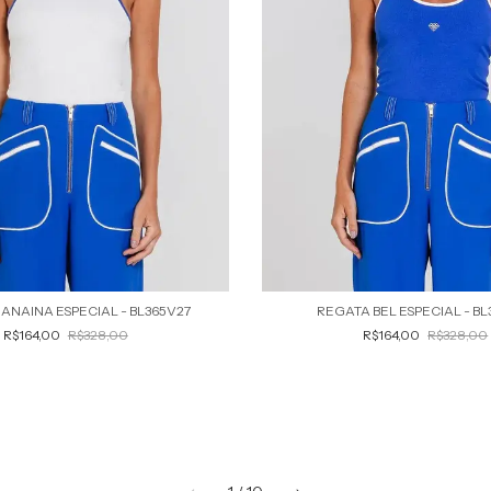
ANAINA ESPECIAL - BL365V27
REGATA BEL ESPECIAL - BL
R$164,00
R$328,00
R$164,00
R$328,00