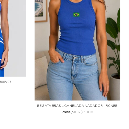
366V27
REGATA BRASIL CANELADA NADADOR - RCNBR
R$159,50
R$319,00