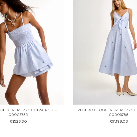
STEX TREMEZZO LISTRA AZUL -
VESTIDO DECOTE V TREMEZZO LI
00003785
00003788
R$528,00
R$1.198,00