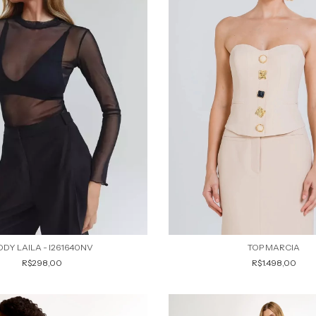
ODY LAILA - I261640NV
TOP MARCIA
R$298,00
R$1.498,00