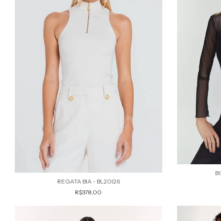
B
REGATA BIA - BL20I26
R$378,00