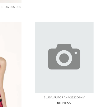
S - 362002069
BLUSA AURORA - V272206NV
R$1.148,00