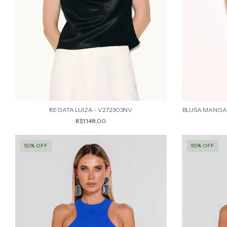
REGATA LUIZA - V272303NV
BLUSA MANGA 
R$1.148,00
50% OFF
50% OFF