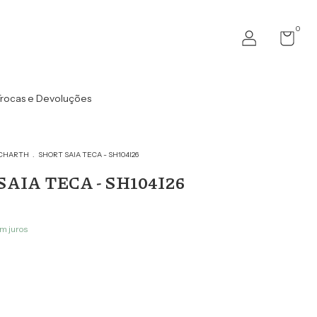
0
rocas e Devoluções
CHARTH
.
SHORT SAIA TECA - SH104I26
AIA TECA - SH104I26
m juros