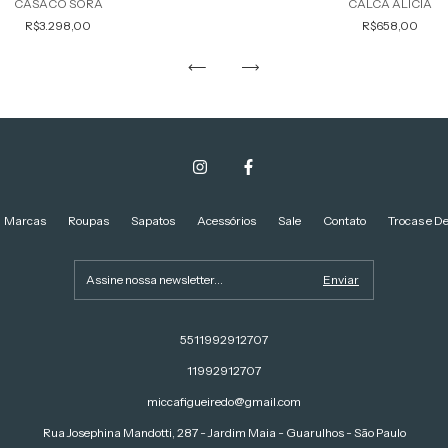
CASACO SORA
CALCA ALICIA
R$3.298,00
R$658,00
Marcas
Roupas
Sapatos
Acessórios
Sale
Contato
Trocas e D
5511992912707
11992912707
miccafigueiredo@gmail.com
Rua Josephina Mandotti, 287 - Jardim Maia - Guarulhos - São Paulo