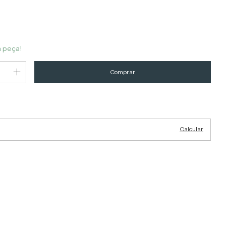
a peça!
Alterar CEP
EP:
Calcular