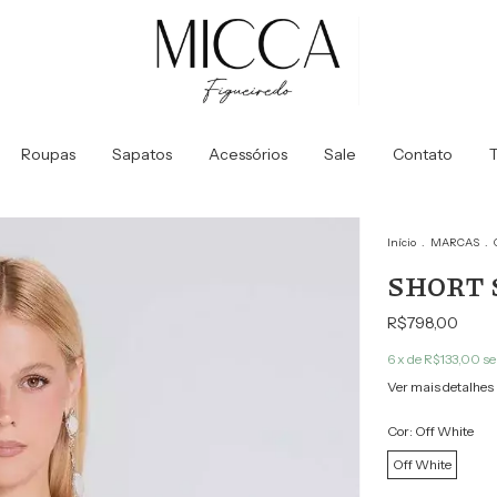
Roupas
Sapatos
Acessórios
Sale
Contato
T
Início
.
MARCAS
.
SHORT S
R$798,00
6
x de
R$133,00
se
Ver mais detalhes
Cor:
Off White
Off White