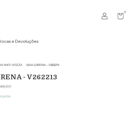
0
rocas e Devoluções
NV NATI VOZZA
.
SAIA LORENA - V262213
RENA - V262213
48,00
 juros