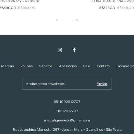
ORTS VICKY - V261967
BLUSA JEANS LIVIA - V2
R$499,00
R$998,00
R$324,00
R$648,00
Marcas
Roupas
Sapatos
Acessórios
Sale
Contato
Trocas e D
5511992912707
11992912707
miccafigueiredo@gmail.com
Rua Josephina Mandotti, 287 - Jardim Maia - Guarulhos - São Paulo