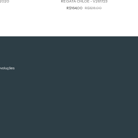
62020
REGATA CHLOE - V261723
R$164,00
R$328,00
evoluções