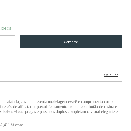
a peça!
Alterar CEP
EP:
Calcular
 alfaiataria, a saia apresenta modelagem evasê e comprimento curto.
 e cós de alfaiataria, possui fechamento frontal com botão de resina e
Os bolsos vivos, pregas e passantes duplos completam o visual elegante e
32,4% Viscose