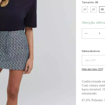
Tamanho:
38
34
36
38
Atenção, últim
Entregas para o C
Meios de envio
Não sei meu CEP
Confeccionada em
Com cintura média
barra invisível. 
estruturado.
67,6% Poliester 