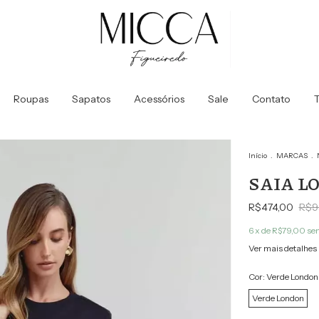
Roupas
Sapatos
Acessórios
Sale
Contato
T
Início
.
MARCAS
.
SAIA LO
R$474,00
R$9
6
x de
R$79,00
sem
Ver mais detalhes
Cor:
Verde London
Verde London