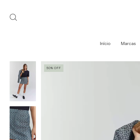
Início
Marcas
50
%
OFF