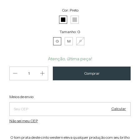
Cor:
Preto
Tamanho:
G
G
M
P
Atenção, última peça!
Alterar CEP
Entregas para o CEP:
Meios de envio
Calcular
Não sei meu CEP
O tom prata deste cinto western eleva qualquer produção com seu brilho