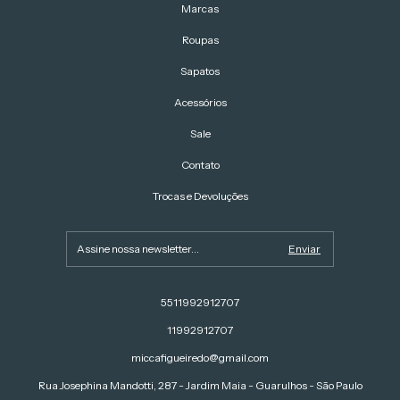
Marcas
Roupas
Sapatos
Acessórios
Sale
Contato
Trocas e Devoluções
5511992912707
11992912707
miccafigueiredo@gmail.com
Rua Josephina Mandotti, 287 - Jardim Maia - Guarulhos - São Paulo