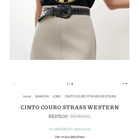
1
/
4
Início
.
MARCAS
.
LORE
.
CINTO COURO STRASS WESTERN
CINTO COURO STRASS WESTERN
R$375,00
R$750,00
6
x de
R$62,50
sem juros
Ver mais detalhes