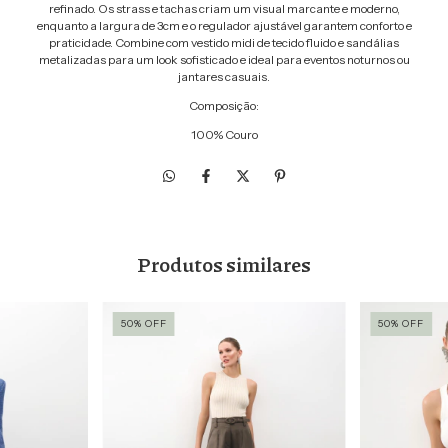
refinado. Os strass e tachas criam um visual marcante e moderno,
enquanto a largura de 3cm e o regulador ajustável garantem conforto e
praticidade. Combine com vestido midi de tecido fluido e sandálias
metalizadas para um look sofisticado e ideal para eventos noturnos ou
jantares casuais.
Composição:
100% Couro
Produtos similares
50
%
OFF
50
%
OFF