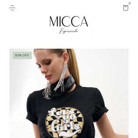
0
50
%
OFF