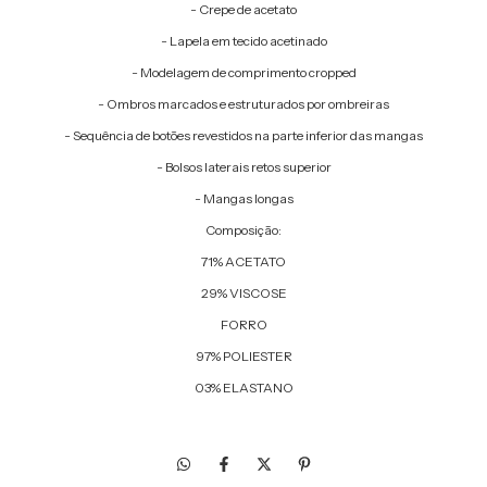
- Crepe de acetato
- Lapela em tecido acetinado
- Modelagem de comprimento cropped
- Ombros marcados e estruturados por ombreiras
- Sequência de botões revestidos na parte inferior das mangas
- Bolsos laterais retos superior
- Mangas longas
Composição:
71% ACETATO
29% VISCOSE
FORRO
97% POLIESTER
03% ELASTANO