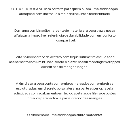
O BLAZER ROSANE será perfeito para quem busca uma sofisticação
atemporal com um toque a mais de requinte e modernidade.
Com uma combinação marcante de materiais, a peça traz a nossa
alfaiataria impecável, referência de durabilidade, com um conforto
incomparável.
Feita no nobre crepe de acetato, com toque sutilmente aveludado e
acabamento com um brilho discreto, o blazer possui modelagem cropped
acinturada de mangas longas.
Além disso, a peça conta com ombros marcados com ombreiras
estruturadas, um discreto bolso lateral na parte superior, lapela
sofisticada com acabamento em tecido acetinado e fileira de botões
forrados para fecho da parte inferior das mangas.
O sinônimo de uma sofisticação sutil e marcante!