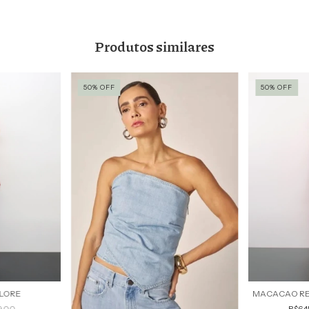
Produtos similares
50
%
OFF
50
%
OFF
 LORE
MACACAO RE
9,00
R$64