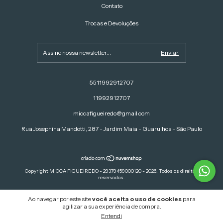
Contato
Trocas e Devoluções
5511992912707
11992912707
miccafigueiredo@gmail.com
Rua Josephina Mandotti, 287 - Jardim Maia - Guarulhos - São Paulo
Copyright MICCA FIGUEIREDO - 29379459000120 - 2026. Todos os direitos
reservados.
Ao navegar por este site
você aceita o uso de cookies
para
agilizar a sua experiência de compra.
Entendi