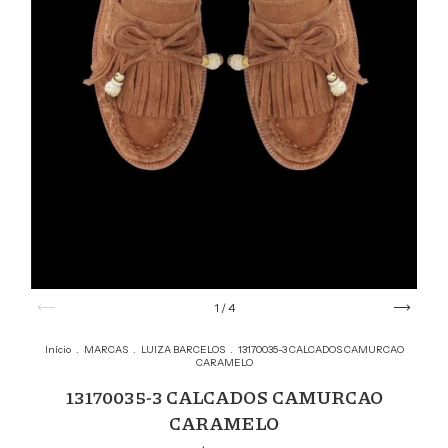
1
/
4
Início
.
MARCAS
.
LUIZA BARCELOS
.
13170035-3 CALCADOS CAMURCAO
CARAMELO
13170035-3 CALCADOS CAMURCAO
CARAMELO