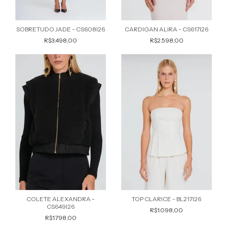
SOBRETUDO JADE - CS608I26
CARDIGAN ALIRA - CS617I26
R$3.498,00
R$2.598,00
COLETE ALEXANDRA -
TOP CLARICE - BL217I26
CS649I26
R$1.098,00
R$1.798,00