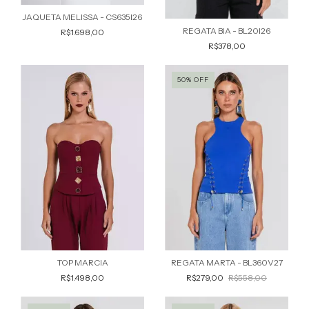
JAQUETA MELISSA - CS635I26
REGATA BIA - BL20I26
R$1.698,00
R$378,00
50% OFF
TOP MARCIA
REGATA MARTA - BL360V27
R$1.498,00
R$279,00
R$558,00