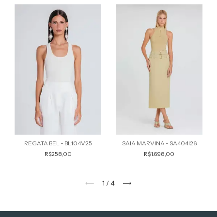
REGATA BEL - BL104V25
SAIA MARVINA - SA404I26
R$258,00
R$1.698,00
1
/
4