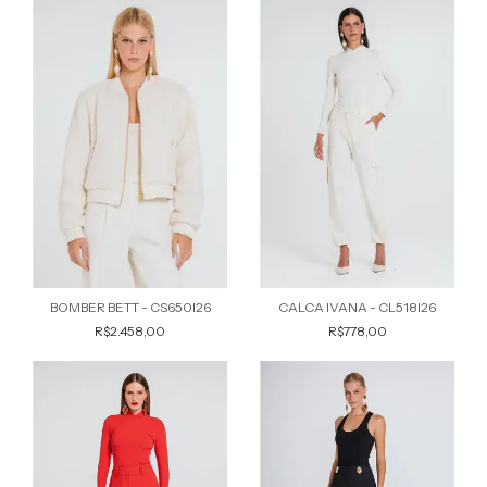
BOMBER BETT - CS650I26
CALCA IVANA - CL518I26
R$2.458,00
R$778,00