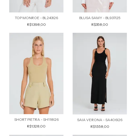
TOP MONROE - BL243I26
BLUSA SAMY - BL937I25
R$1.398,00
R$358,00
SHORT PIETRA - SH118I26
SAIA VERONA - SA406I26
R$1.328,00
R$1.558,00